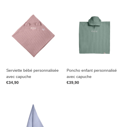
Serviette
Poncho
bébé
enfant
personnalisée
personnalisé
avec
avec
capuche
capuche
Serviette bébé personnalisée
Poncho enfant personnalisé
avec capuche
avec capuche
Prix
€34,90
Prix
€39,90
normal
normal
Serviette
en
coton
gaufré
personnalisée