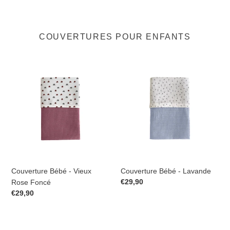
COUVERTURES POUR ENFANTS
Couverture
Couverture
Bébé
Bébé
-
-
Vieux
Lavande
Rose
Foncé
Couverture Bébé - Vieux
Couverture Bébé - Lavande
Prix
€29,90
Rose Foncé
normal
Prix
€29,90
normal
Couverture
Couverture