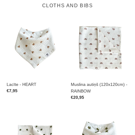
CLOTHS AND BIBS
Lacīte
Muslina
-
autiņš
HEART
(120x120cm)
-
RAINBOW
Lacīte - HEART
Muslina autiņš (120x120cm) -
Prix
€7,95
RAINBOW
normal
Prix
€20,95
normal
Muslina
Lacīte
autiņš
-
(70x70cm)-
TURTLE