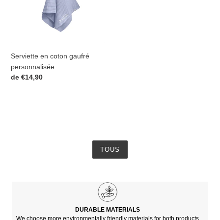
Serviette en coton gaufré
personnalisée
Prix
de €14,90
normal
TOUS
DURABLE MATERIALS
We choose more environmentally friendly materials for both products