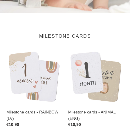
MILESTONE CARDS
Milestone
Milestone
cards
cards
-
-
RAINBOW
ANIMAL
(LV)
(ENG)
Milestone cards - RAINBOW
Milestone cards - ANIMAL
(LV)
(ENG)
Prix
€10,90
Prix
€10,90