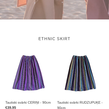
ETHNIC SKIRT
Tautiski
Tautiski
svārki
svārki
CERIŅI
RUDZUPUĶE
-
-
90cm
90cm
Tautiski svārki CERIŅI - 90cm
Tautiski svārki RUDZUPUĶE -
Prix
€39,95
90cm