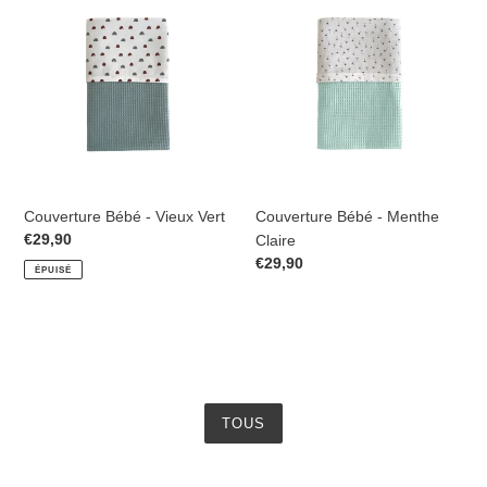
Bébé
Bébé
-
-
Vieux
Menthe
Vert
Claire
Couverture Bébé - Vieux Vert
Couverture Bébé - Menthe
Prix
€29,90
Claire
normal
Prix
€29,90
ÉPUISÉ
normal
TOUS