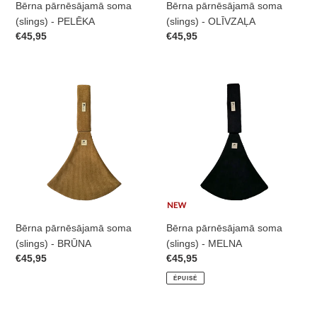
Bērna pārnēsājamā soma
Bērna pārnēsājamā soma
(slings) - PELĒKA
(slings) - OLĪVZAĻA
Prix
€45,95
Prix
€45,95
normal
normal
Bērna
Bērna
pārnēsājamā
pārnēsājamā
soma
soma
(slings)
(slings)
-
-
BRŪNA
MELNA
Bērna pārnēsājamā soma
Bērna pārnēsājamā soma
(slings) - BRŪNA
(slings) - MELNA
Prix
€45,95
Prix
€45,95
normal
normal
ÉPUISÉ