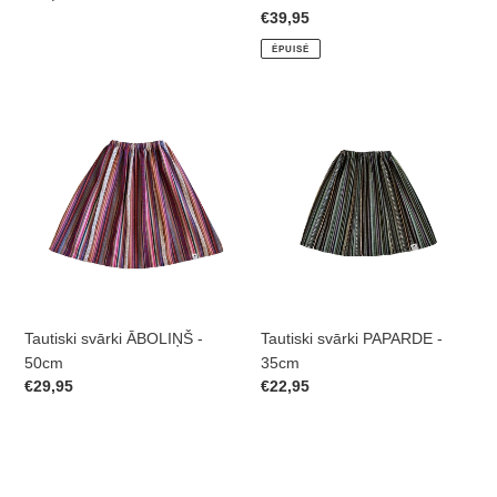
normal
Prix
€39,95
normal
ÉPUISÉ
Tautiski
Tautiski
svārki
svārki
ĀBOLIŅŠ
PAPARDE
-
-
50cm
35cm
Tautiski svārki ĀBOLIŅŠ -
Tautiski svārki PAPARDE -
50cm
35cm
Prix
€29,95
Prix
€22,95
normal
normal