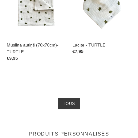
TURTLE
Muslina autiņš (70x70cm)-
Lacīte - TURTLE
Prix
€7,95
TURTLE
normal
Prix
€9,95
normal
TOUS
PRODUITS PERSONNALISÉS