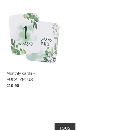
normal
normal
Monthly
cards
-
EUCALYPTUS
Monthly cards -
EUCALYPTUS
Prix
€10,90
normal
TOUS