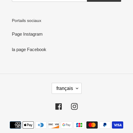
Portails sociaux
Page Instagram
la page Facebook
L
français
A
N
G
Facebook
Instagram
U
E
Moyens
de