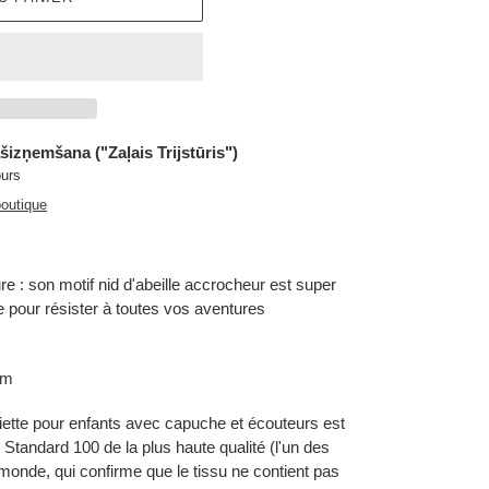
šizņemšana ("Zaļais Trijstūris")
ours
boutique
re : son motif nid d'abeille accrocheur est super
 pour résister à toutes vos aventures
cm
iette pour enfants avec capuche et écouteurs est
 Standard 100 de la plus haute qualité (l'un des
 monde, qui confirme que le tissu ne contient pas