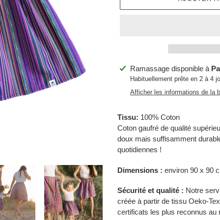
Ajout
Ramassage disponible à
Pa
d'un
Habituellement prête en 2 à 4 j
produit
Afficher les informations de la 
à
votre
Tissu:
100% Coton
panier
Coton gaufré de qualité supérieu
doux mais suffisamment durable
quotidiennes !
Dimensions :
environ 90 x 90 
Sécurité et qualité :
Notre serv
créée à partir de tissu Oeko-Tex
certificats les plus reconnus au