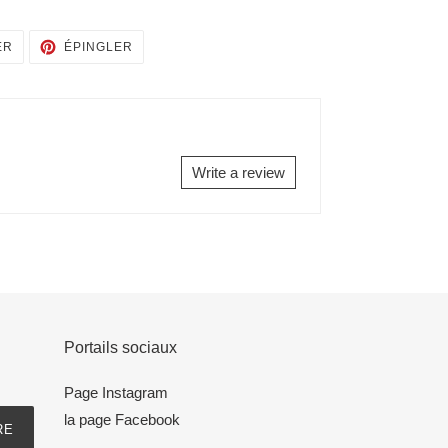
TWEETER
ÉPINGLER
ER
ÉPINGLER
SUR
SUR
TWITTER
PINTEREST
Write a review
Portails sociaux
Page Instagram
la page Facebook
RE