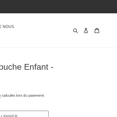
E NOUS
Rechercher
Se connecter
Panier
puche Enfant -
n
calculés lors du paiement.
U PANIER