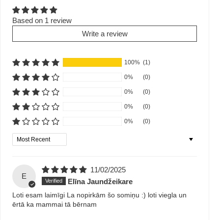
Based on 1 review
Write a review
100%
(1)
0%
(0)
0%
(0)
0%
(0)
0%
(0)
Sort by
11/02/2025
E
Elīna Jaundžeikare
Loti esam laimīgi La nopirkām šo somiņu :) loti viegla un
ērtā ka mammai tā bērnam