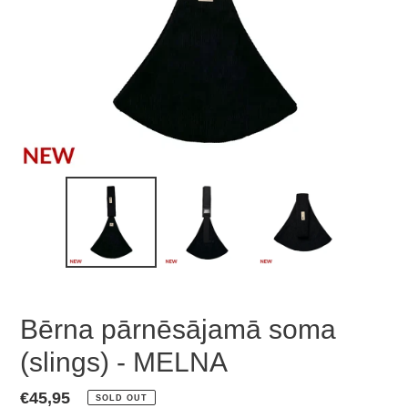
Bērna pārnēsājamā soma
(slings) - MELNA
Regular
€45,95
SOLD OUT