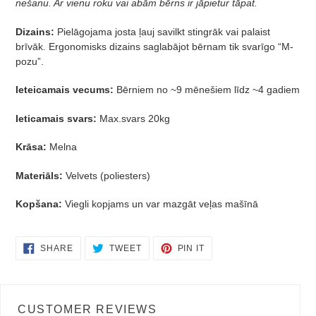
nešanu. Ar vienu roku vai abām bērns ir jāpietur tāpat.
Dizains:
Pielāgojama josta ļauj savilkt stingrāk vai palaist
brīvāk. Ergonomisks dizains saglabājot bērnam tik svarīgo
“M-
pozu”.
Ieteicamais vecums:
Bērniem no ~9 mēnešiem līdz ~4 gadiem
Ieticamais svars:
Max.svars 20kg
Krāsa:
Melna
Materiāls:
Velvets (poliesters)
Kopšana:
Viegli kopjams un var mazgāt veļas mašīnā
SHARE
TWEET
PIN
SHARE
TWEET
PIN IT
ON
ON
ON
FACEBOOK
TWITTER
PINTEREST
CUSTOMER REVIEWS