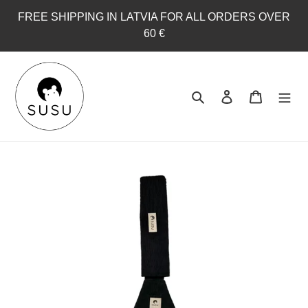
Skip
FREE SHIPPING IN LATVIA FOR ALL ORDERS OVER
to
60 €
content
Search
Log in
Cart