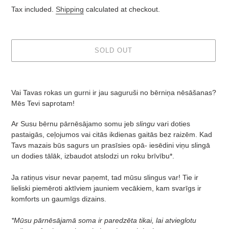
price
Tax included.
Shipping
calculated at checkout.
SOLD OUT
Adding
product
Vai Tavas rokas un gurni ir jau saguruši no bērniņa nēsāšanas?
to
Mēs Tevi saprotam!
your
cart
Ar Susu bērnu pārnēsājamo somu jeb
slingu
vari doties
pastaigās, ceļojumos vai citās ikdienas gaitās bez raizēm. Kad
Tavs mazais būs sagurs un prasīsies opā- iesēdini viņu slingā
un dodies tālāk, izbaudot
atslodzi un roku brīvību*.
Ja ratiņus visur nevar paņemt, tad mūsu slingus var! Tie ir
lieliski piemēroti aktīviem jauniem vecākiem, kam svarīgs ir
komforts un gaumīgs dizains.
*Mūsu pārnēsājamā soma ir paredzēta tikai, lai atvieglotu