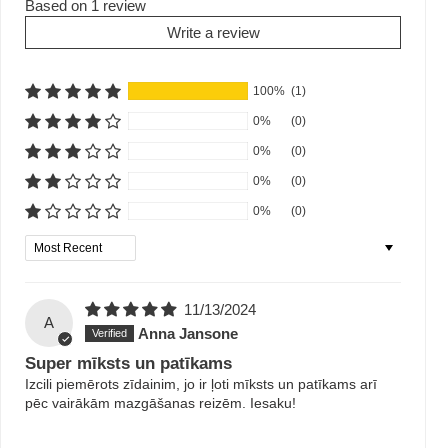
Based on 1 review
Write a review
100%
(1)
0%
(0)
0%
(0)
0%
(0)
0%
(0)
Sort by
11/13/2024
A
Anna Jansone
Super mīksts un patīkams
Izcili piemērots zīdainim, jo ir ļoti mīksts un patīkams arī
pēc vairākām mazgāšanas reizēm. Iesaku!