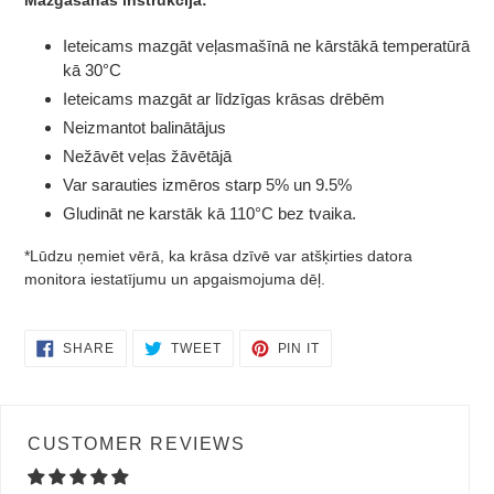
Mazgāšanas instrukcija:
Ieteicams mazgāt veļasmašīnā ne kārstākā temperatūrā
kā 30°C
Ieteicams mazgāt ar līdzīgas krāsas drēbēm
Neizmantot balinātājus
Nežāvēt veļas žāvētājā
Var sarauties izmēros starp 5% un 9.5%
Gludināt ne karstāk kā 110°C bez tvaika.
*Lūdzu ņemiet vērā, ka krāsa dzīvē var atšķirties datora
monitora iestatījumu un apgaismojuma dēļ.
SHARE
TWEET
PIN
SHARE
TWEET
PIN IT
ON
ON
ON
FACEBOOK
TWITTER
PINTEREST
CUSTOMER REVIEWS