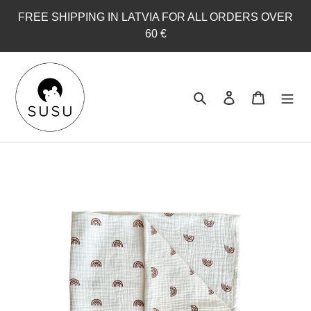
Skip
FREE SHIPPING IN LATVIA FOR ALL ORDERS OVER
to
60 €
content
Search
Log in
Cart