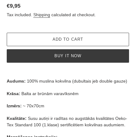
Regular
€9,95
price
Tax included.
Shipping
calculated at checkout.
ADD TO CART
BUY IT NOW
Adding
product
Audums:
100% muslina kokvilna (dubultais jeb double gauze)
to
your
Krāsa:
Balta ar brūnām varavīksnēm
cart
Izmērs:
~ 70x70cm
Kvalitāte:
Susu autiņi ir radītas no augstākās kvalitātes Oeko-
Tex Standard 100 (1.klase) sertificētiem kokvilnas audumiem.