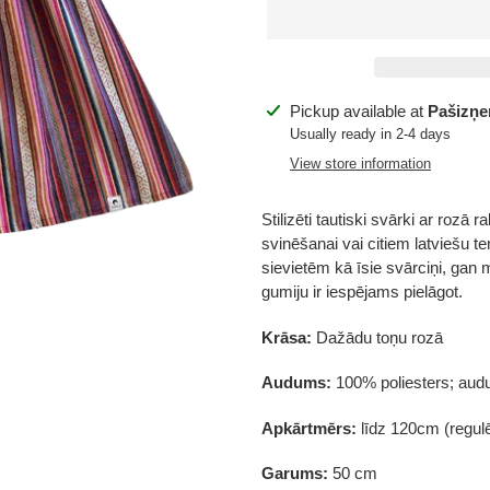
Adding
Pickup available at
Pašizņem
product
Usually ready in 2-4 days
to
View store information
your
cart
Stilizēti tautiski svārki ar rozā 
svinēšanai vai citiem latviešu
sievietēm kā īsie svārciņi, gan 
gumiju ir iespējams pielāgot.
Krāsa:
Dažādu toņu rozā
Audums:
100% poliesters; au
Apkārtmērs:
līdz 120cm (regul
Garums:
50 cm