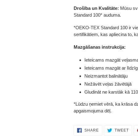
Drošība un Kvalitāte:
Mūsu svār
Standard 100*
auduma.
*OEKO-TEX Standard 100 ir vie
sertifikātiem, kas apliecina to,
Mazgāšanas instrukcija:
I
eteicams mazgāt veļasma
Ieteicams mazgāt ar līdzī
Neizmantot balinātāju
Nežāvēt veļas žāvētājā
Gludināt ne karstāk kā 110
*Lūdzu ņemiet vērā, ka krāsa dzī
apgaismojuma dēļ.
SHARE
TWE
SHARE
TWEET
ON
ON
FACEBOOK
TWI