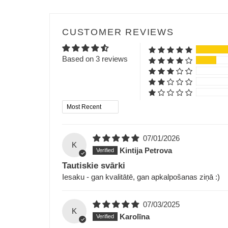
CUSTOMER REVIEWS
Based on 3 reviews
Sort by
07/01/2026
K
Kintija Petrova
Tautiskie svārki
Iesaku - gan kvalitātē, gan apkalpošanas ziņā :)
07/03/2025
K
Karolīna