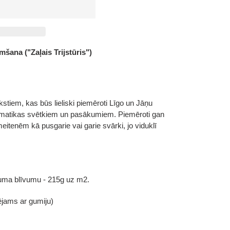
šana ("Zaļais Trijstūris")
rakstiem, kas būs lieliski piemēroti Līgo un Jāņu
 tematikas svētkiem un pasākumiem. Piemēroti gan
meitenēm kā pusgarie vai garie svārki, jo viduklī
duma b
līvumu - 215g uz m2.
ējams ar gumiju)