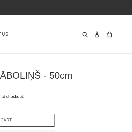
Search
Log in
Cart
 US
ki ĀBOLIŅŠ - 50cm
 at checkout.
 CART