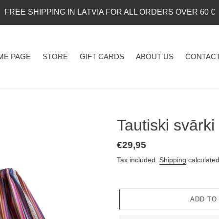
FREE SHIPPING IN LATVIA FOR ALL ORDERS OVER 60 €
ME PAGE
STORE
GIFT CARDS
ABOUT US
CONTACT
Tautiski svār
Regular
€29,95
price
Tax included.
Shipping
calculated
ADD TO