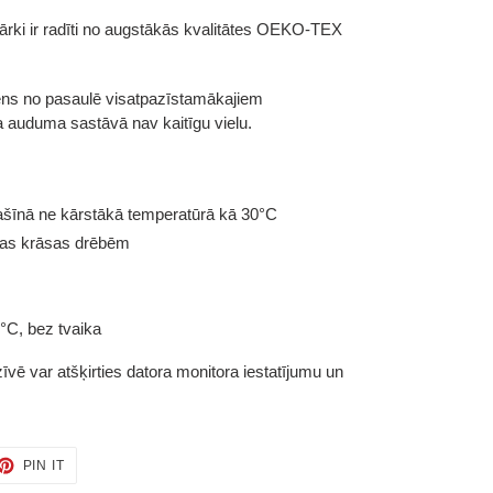
ki ir radīti no augstākās kvalitātes
OEKO-TEX
ns no pasaulē visatpazīstamākajiem
 ka auduma sastāvā nav kaitīgu vielu.
šīnā ne kārstākā temperatūrā kā 30°C
gas krāsas drēbēm
°C, bez tvaika
vē var atšķirties datora monitora iestatījumu un
ET
PIN
PIN IT
ON
TTER
PINTEREST