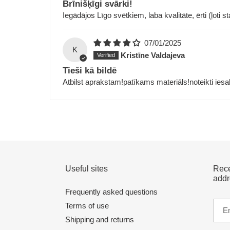
Brīnišķīgi svārki!
Iegādājos Līgo svētkiem, laba kvalitāte, ērti (ļoti s
07/01/2025
K
Kristīne Valdajeva
Tieši kā bildē
Atbilst aprakstam!patīkams materiāls!noteikti iesa
Useful sites
Rece
addr
Frequently asked questions
Terms of use
Shipping and returns